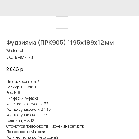
Фудзияма (ПРК905) 1195х189х12 мм
Westerhof
SKU:
В наличии
2 846
р.
Цвета: Коричневый
Размер: 1195х189
Вес: 14.6
Тип фаски: V-фаска
Класс истираемости: 33
Кол-во в упаковке, м2: 1.35
Кол-во в упаковке, шт.: 6
Толщина, мм: 12
Структура поверхности: Тиснение в регистр
Поверхность: Матовая
Количество полос: 1-полосный