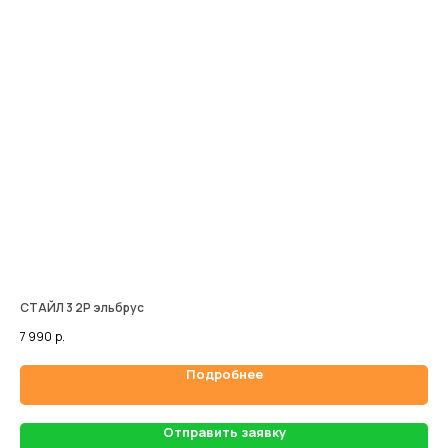
СТАЙЛ 3 2P эльбрус
М3
7 990
р.
19 
Подробнее
Отправить заявку