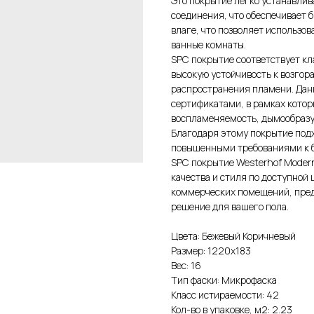
Это покрытие легко устанавлив
соединения, что обеспечивает б
влаге, что позволяет использов
ванные комнаты.
SPC покрытие соответствует кл
высокую устойчивость к возгор
распространения пламени. Дан
сертификатами, в рамках котор
воспламеняемость, дымообразу
Благодаря этому покрытие под
повышенными требованиями к б
SPC покрытие Westerhof Moder
качества и стиля по доступной 
коммерческих помещений, пред
решение для вашего пола.
Цвета: Бежевый Коричневый
Размер: 1220х183
Вес: 16
Тип фаски: Микрофаска
Класс истираемости: 42
Кол-во в упаковке, м2: 2.23