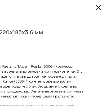
1220х183х3.6 мм
м Westerhof Modern: Rumba (6006-4) размером
ым в элегантных бежевых и коричневых оттенках. Это
о ищет стильное и долговечное покрытие для пола.
: Rumba (6006-4) сочетает в себе прочность и
ря своей толщине 3,6 мм. Это делает его идеальным
кой проходимостью. Элегантные бежевые и коричневые
сканность в любой интерьер, делая пространство