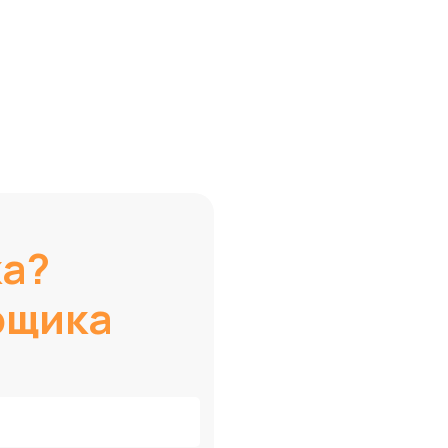
ка?
рщика