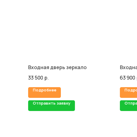
Входная дверь зеркало
Входна
33 500
р.
63 900
Подробнее
Подр
Отправить заявку
Отпра