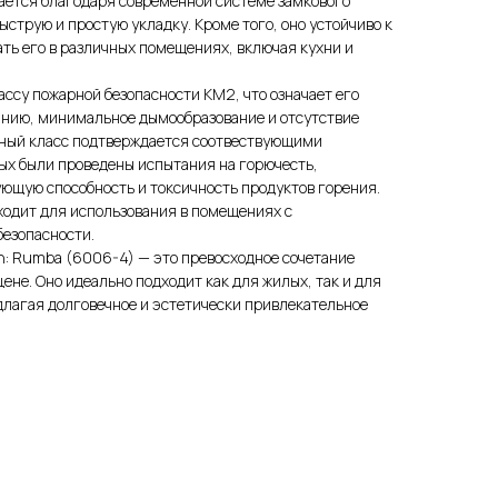
ается благодаря современной системе замкового
ыструю и простую укладку. Кроме того, оно устойчиво к
ать его в различных помещениях, включая кухни и
ассу пожарной безопасности КМ2, что означает его
анию, минимальное дымообразование и отсутствие
ный класс подтверждается соотвествующими
ых были проведены испытания на горючесть,
ющую способность и токсичность продуктов горения.
ходит для использования в помещениях с
езопасности.
n: Rumba (6006-4) — это превосходное сочетание
цене. Оно идеально подходит как для жилых, так и для
лагая долговечное и эстетически привлекательное