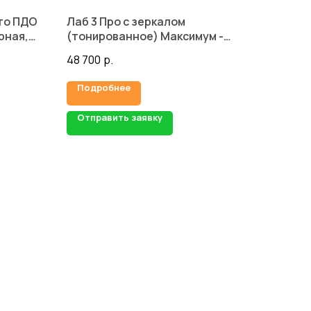
то ПДО
Лаб 3 Про с зеркалом
рная,
(тонированное) Максимум -
Черный кварц
48 700
р.
Подробнее
Отправить заявку