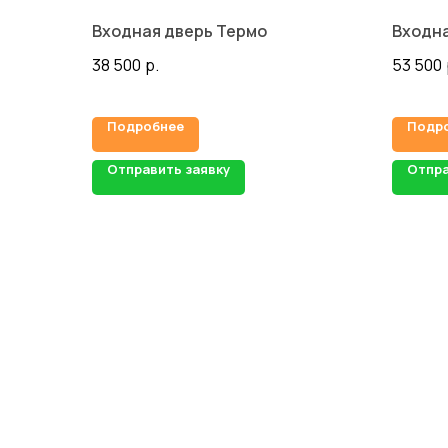
Входная дверь Термо
Входн
38 500
р.
53 500
Подробнее
Подр
Отправить заявку
Отпра