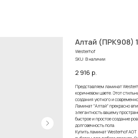
Алтай (ПРК908) 
Westerhof
SKU:
В наличии
р.
2 916
Представляем ламинат Westerho
коричневом цвете. Этот стильн
создания уютного и современно
Ламинат "Алтай" прекрасно впи
элегантность вашему простран
быстрое и простое создание ро
долговечность пола.
Купить ламинат Westerhof AGT 