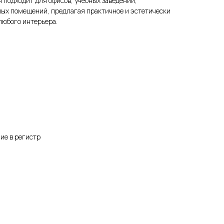
н подходит для офисов, учебных заведений,
ых помещений, предлагая практичное и эстетически
любого интерьера.
ие в регистр