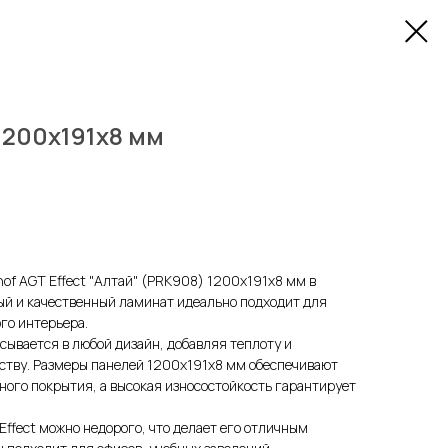
1200x191x8 мм
f AGT Effect "Алтай" (PRK908) 1200x191x8 мм в
ый и качественный ламинат идеально подходит для
го интерьера.
сывается в любой дизайн, добавляя теплоту и
ству. Размеры панелей 1200x191x8 мм обеспечивают
вного покрытия, а высокая износостойкость гарантирует
Effect можно недорого, что делает его отличным