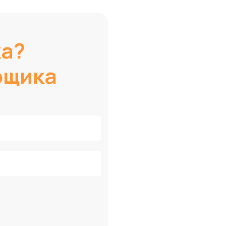
ка?
рщика