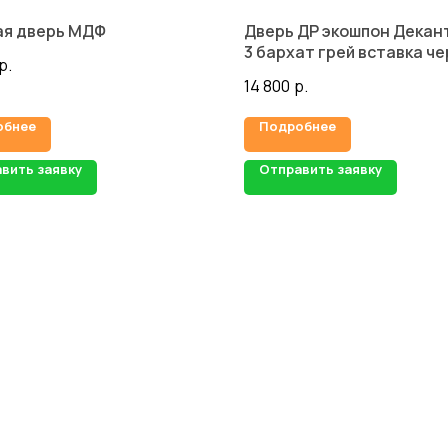
ая дверь МДФ
Дверь ДР экошпон Декан
3 бархат грей вставка че
р.
сатинато белое
14 800
р.
обнее
Подробнее
вить заявку
Отправить заявку