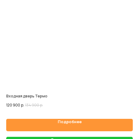
Входная дверь Термо
Кр
120 900
р.
134 900
р.
43 
Подробнее