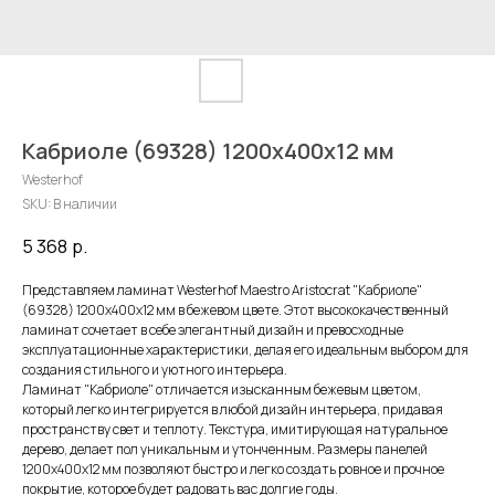
Кабриоле (69328) 1200х400х12 мм
Westerhof
SKU:
В наличии
5 368
р.
Представляем ламинат Westerhof Maestro Aristocrat "Кабриоле"
(69328) 1200x400x12 мм в бежевом цвете. Этот высококачественный
ламинат сочетает в себе элегантный дизайн и превосходные
эксплуатационные характеристики, делая его идеальным выбором для
создания стильного и уютного интерьера.
Ламинат "Кабриоле" отличается изысканным бежевым цветом,
который легко интегрируется в любой дизайн интерьера, придавая
пространству свет и теплоту. Текстура, имитирующая натуральное
дерево, делает пол уникальным и утонченным. Размеры панелей
1200x400x12 мм позволяют быстро и легко создать ровное и прочное
покрытие, которое будет радовать вас долгие годы.