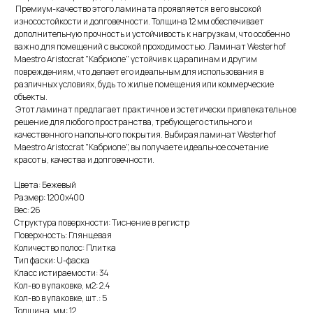
Премиум-качество этого ламината проявляется в его высокой
износостойкости и долговечности. Толщина 12 мм обеспечивает
дополнительную прочность и устойчивость к нагрузкам, что особенно
важно для помещений с высокой проходимостью. Ламинат Westerhof
Maestro Aristocrat "Кабриоле" устойчив к царапинам и другим
повреждениям, что делает его идеальным для использования в
различных условиях, будь то жилые помещения или коммерческие
объекты.
Этот ламинат предлагает практичное и эстетически привлекательное
решение для любого пространства, требующего стильного и
качественного напольного покрытия. Выбирая ламинат Westerhof
Maestro Aristocrat "Кабриоле", вы получаете идеальное сочетание
красоты, качества и долговечности.
Цвета: Бежевый
Размер: 1200х400
Вес: 26
Структура поверхности: Тиснение в регистр
Поверхность: Глянцевая
Количество полос: Плитка
Тип фаски: U-фаска
Класс истираемости: 34
Кол-во в упаковке, м2: 2.4
Кол-во в упаковке, шт.: 5
Толщина, мм: 12