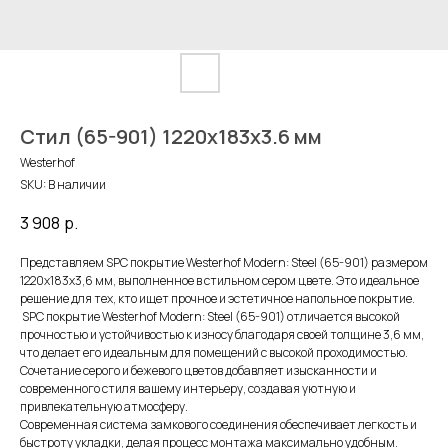
Стил (65-901) 1220х183х3.6 мм
Westerhof
SKU:
В наличии
3 908
р.
Представляем SPC покрытие Westerhof Modern: Steel (65-901) размером
1220x183x3,6 мм, выполненное в стильном сером цвете. Это идеальное
решение для тех, кто ищет прочное и эстетичное напольное покрытие.
SPC покрытие Westerhof Modern: Steel (65-901) отличается высокой
прочностью и устойчивостью к износу благодаря своей толщине 3,6 мм,
что делает его идеальным для помещений с высокой проходимостью.
Сочетание серого и бежевого цветов добавляет изысканности и
современного стиля вашему интерьеру, создавая уютную и
привлекательную атмосферу.
Современная система замкового соединения обеспечивает легкость и
быстроту укладки, делая процесс монтажа максимально удобным.