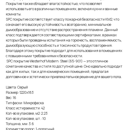
Покрытие также обладает влагостойкостью, что позволяет
использовать его в различных помещениях, включая кухни и ванные
комнаты.
SPC покрытие соответствует классу пожарной безопасности КМ2, что
означает его высокую устойчивость к возгоранию, минимальное
дымообразование и отсутствие распространения пламени. Данный
класс подтверждается соотвествующими сертификатами, в рамках
которых были проведены испытания на горючесть, воспламеняемость,
дымообразующую способность и токсичность продуктов горения.
Благодаря этому покрытие подходит для использования в помещениях
с повышенными требованиями к безопасности.
SPC покрытие Westerhof Modern: Steel (65-901) — это отличное
сочетание качества и стиля по доступной цене. Оно идеально подходит
как для жилых, так и для коммерческих помещений, предлагая
долговечное и эстетически привлекательное решение для вашего пола.
Цвета: Серый
Размер: 1220х183
Вес: 16
Тип фаски: Микрофаска
Класс истираемости: 42
Кол-во в упаковке, м2: 2.23
Кол-во в упаковке, шт.: 10
Толщина, мм: 3.6
Количество полос: 1-полосный