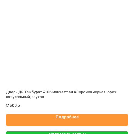
Дверь ДР Тамбурат 4106 манхеттен АЛ кромка черная, орех
Вер
натуральный, глухая
22 
17 800
р.
Подробнее
Отправить заявку