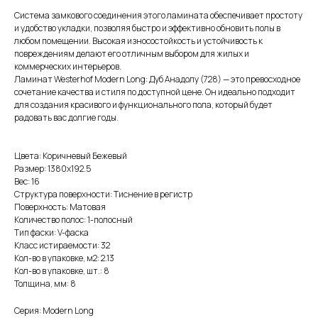
Система замкового соединения этого ламината обеспечивает простоту
и удобство укладки, позволяя быстро и эффективно обновить полы в
любом помещении. Высокая износостойкость и устойчивость к
повреждениям делают его отличным выбором для жилых и
коммерческих интерьеров.
Ламинат Westerhof Modern Long: Дуб Анадолу (728) — это превосходное
сочетание качества и стиля по доступной цене. Он идеально подходит
для создания красивого и функционального пола, который будет
радовать вас долгие годы.
Цвета: Коричневый Бежевый
Размер: 1380х192.5
Вес: 16
Структура поверхности: Тиснение в регистр
Поверхность: Матовая
Количество полос: 1-полосный
Тип фаски: V-фаска
Класс истираемости: 32
Кол-во в упаковке, м2: 2.13
Кол-во в упаковке, шт.: 8
Толщина, мм: 8
Серия: Modern Long