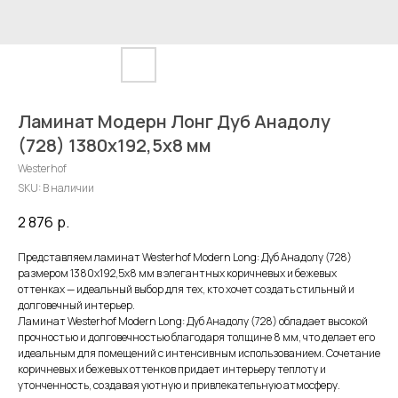
Ламинат Модерн Лонг Дуб Анадолу
(728) 1380х192,5х8 мм
Westerhof
SKU:
В наличии
2 876
р.
Представляем ламинат Westerhof Modern Long: Дуб Анадолу (728)
размером 1380x192,5x8 мм в элегантных коричневых и бежевых
оттенках — идеальный выбор для тех, кто хочет создать стильный и
долговечный интерьер.
Ламинат Westerhof Modern Long: Дуб Анадолу (728) обладает высокой
прочностью и долговечностью благодаря толщине 8 мм, что делает его
идеальным для помещений с интенсивным использованием. Сочетание
коричневых и бежевых оттенков придает интерьеру теплоту и
утонченность, создавая уютную и привлекательную атмосферу.