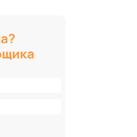
ка?
рщика