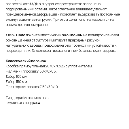
влагостойкого МДФ, а внутренее пространство заполнено
гофрированными сотами. Такое сочетание защищает дверь от
преждевременной деформации и позволяет выдерживать постоянные
эксплутационные нагрузки. При этом цена полотна находится на
весьма доступном уровне.
Дверь
Соло
покрыта классичеким
экошпоном
на полипропиленовой
основе. Данная структура имитирует природный рисунок
натурального дерева, превосходя его по прочности и устойчивости к
повреждениям. Такое покрытие экологично и безопасно для здоровья.
Классический погонаж:
Коробка прямоугольная 2070х70х26 с уплотнителем.
Наличник плоский 2150х70х08.
Добор 100 мм.
Добор 150 мм.
Притворная планка 2150х30х10.
Тип двери: Межкомнатная
Серия: РАСПРОДАЖА