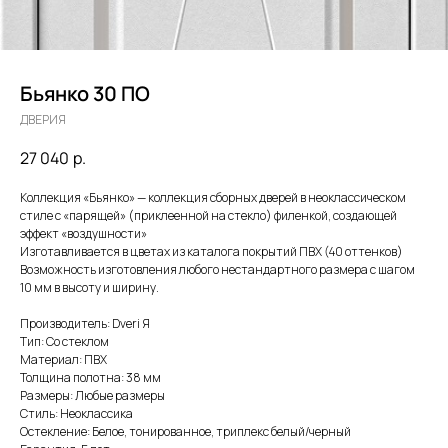
Бьянко 30 ПО
ДВЕРИЯ
27 040
р.
Коллекция «Бьянко» — коллекция сборных дверей в неоклассическом
стиле с «парящей» (приклеенной на стекло) филенкой, создающей
эффект «воздушности»
Изготавливается в цветах из каталога покрытий ПВХ (40 оттенков)
Возможность изготовления любого нестандартного размера с шагом
10 мм в высоту и ширину.
Производитель: Dveri Я
Тип: Со стеклом
Материал: ПВХ
Толщина полотна: 38 мм
Размеры: Любые размеры
Стиль: Неоклассика
Остекление: Белое, тонированное, триплекс белый/черный