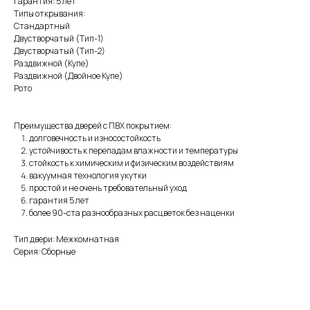
Гарантия: 5 лет
Типы открывания:
Стандартный
Двустворчатый (Тип-1)
Двустворчатый (Тип-2)
Раздвижной (Купе)
Раздвижной (Двойное Купе)
Рото
Преимущества дверей с ПВХ покрытием:
долговечность и износостойкость
устойчивость к перепадам влажности и температуры
стойкость к химическим и физическим воздействиям
вакуумная технология укутки
простой и не очень требовательный уход
гарантия 5 лет
более 90-ста разнообразных расцветок без наценки
Тип двери: Межкомнатная
Серия: Сборные