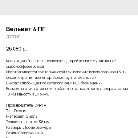
Вельвет 4 ПГ
ДВЕРИЯ
26 080
р.
Коллекция «Вельвет» — коллекция дверей в эмали с уникальной
сквозной фрезеровкой
Изготавливается по итальянской технологии с использованием 5-ти
слоев покрытия: изолятор, 2 слоя грунта, эмаль, лак
Выкрас в любой цвет по каталогу RAL и NCS без наценки
Возможность изготовления любого нестандартного размера с шагом
10 мм в высоту и ширину.
Производитель: Dveri Я
Тип: Глухая
Материал: Эмаль
Толщина полотна: 38 мм
Размеры: Любые размеры
Стиль: Современный