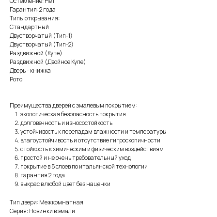
Остекление: Нет
Гарантия: 2 года
Типы открывания:
Стандартный
Двустворчатый (Тип-1)
Двустворчатый (Тип-2)
Раздвижной (Купе)
Раздвижной (Двойное Купе)
Дверь - книжка
Рото
Преимущества дверей с эмалевым покрытием:
экологическая безопасность покрытия
долговечность и износостойкость
устойчивость к перепадам влажности и температуры
влагоустойчивость и отсутствие гигроскопичности
стойкость к химическим и физическим воздействиям
простой и не очень требовательный уход
покрытие в 5 слоев по итальянской технологии
гарантия 2 года
выкрас в любой цвет без наценки
Тип двери: Межкомнатная
Серия: Новинки в эмали