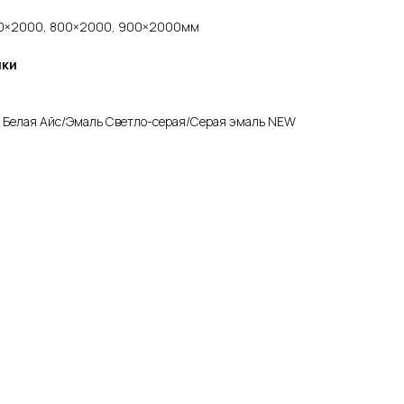
700×2000, 800×2000, 900×2000мм
ики
ь Белая Айс/Эмаль Светло-серая/Серая эмаль NEW