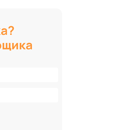
ка?
рщика