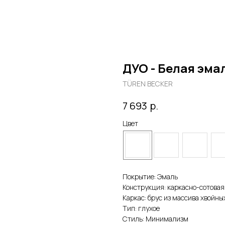
ДУО - Белая эм
TÜREN BECKER
р.
7 693
Цвет
Покрытие: Эмаль
Конструкция: каркасно-сотовая
Каркас: брус из массива хвойн
Тип: глухое
Стиль: Минимализм