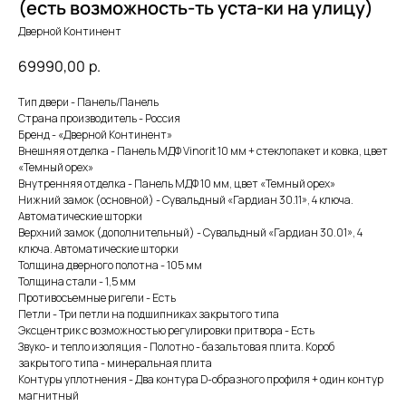
(есть возможность-ть уста-ки на улицу)
Дверной Континент
69990,00
р.
Тип двери - Панель/Панель
Страна производитель - Россия
Бренд - «Дверной Континент»
Внешняя отделка - Панель МДФ Vinorit 10 мм + стеклопакет и ковка, цвет
«Темный орех»
Внутренняя отделка - Панель МДФ 10 мм, цвет «Темный орех»
Нижний замок (основной) - Сувальдный «Гардиан 30.11», 4 ключа.
Автоматические шторки
Верхний замок (дополнительный) - Сувальдный «Гардиан 30.01», 4
ключа. Автоматические шторки
Толщина дверного полотна - 105 мм
Толщина стали - 1,5 мм
Противосъемные ригели - Есть
Петли - Три петли на подшипниках закрытого типа
Эксцентрик с возможностью регулировки притвора - Есть
Звуко- и тепло изоляция - Полотно - базальтовая плита. Короб
закрытого типа - минеральная плита
Контуры уплотнения - Два контура D-образного профиля + один контур
магнитный