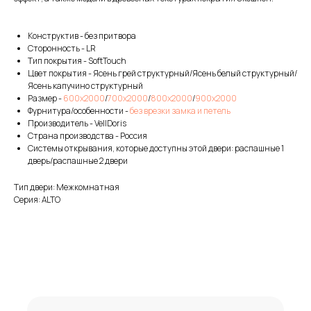
Конструктив - без притвора
Сторонность - LR
Тип покрытия - SoftTouch
Цвет покрытия - Ясень грей структурный/Ясень белый структурный/
Ясень капучино структурный
Размер -
600х2000
/
700х2000
/
800х2000
/
900х2000
Фурнитура/особенности -
без врезки замка и петель
Производитель - VellDoris
Страна производства - Россия
Системы открывания, которые доступны этой двери: распашные 1
дверь/распашные 2 двери
Тип двери: Межкомнатная
Серия: ALTO