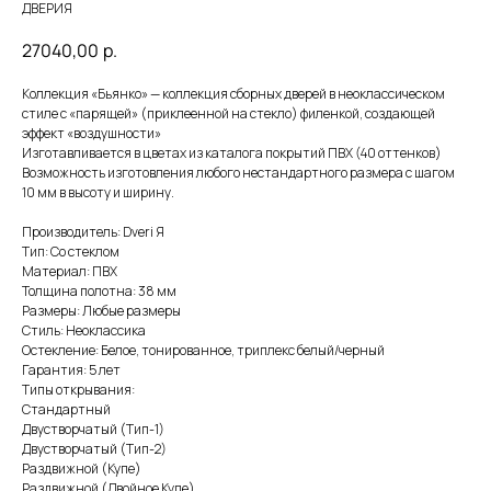
ДВЕРИЯ
27040,00
р.
Коллекция «Бьянко» — коллекция сборных дверей в неоклассическом
стиле с «парящей» (приклеенной на стекло) филенкой, создающей
эффект «воздушности»
Изготавливается в цветах из каталога покрытий ПВХ (40 оттенков)
Возможность изготовления любого нестандартного размера с шагом
10 мм в высоту и ширину.
Производитель: Dveri Я
Тип: Со стеклом
Материал: ПВХ
Толщина полотна: 38 мм
Размеры: Любые размеры
Стиль: Неоклассика
Остекление: Белое, тонированное, триплекс белый/черный
Гарантия: 5 лет
Типы открывания:
Стандартный
Двустворчатый (Тип-1)
Двустворчатый (Тип-2)
Раздвижной (Купе)
Раздвижной (Двойное Купе)