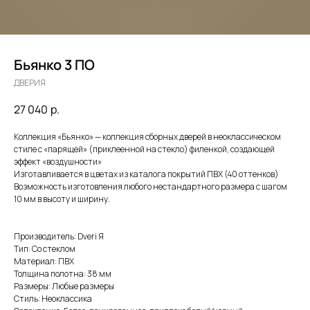
Бьянко 3 ПО
ДВЕРИЯ
27 040
р.
Коллекция «Бьянко» — коллекция сборных дверей в неоклассическом
стиле с «парящей» (приклеенной на стекло) филенкой, создающей
эффект «воздушности»
Изготавливается в цветах из каталога покрытий ПВХ (40 оттенков)
Возможность изготовления любого нестандартного размера с шагом
10 мм в высоту и ширину.
Производитель: Dveri Я
Тип: Со стеклом
Материал: ПВХ
Толщина полотна: 38 мм
Размеры: Любые размеры
Стиль: Неоклассика