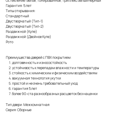
Остекление: Белое, тонированное, триплекс белый/черный
Гарантия: 5 лет
Типы открывания:
Стандартный
Двустворчатый (Тип-1)
Двустворчатый (Тип-2)
Раздвижной (Купе)
Раздвижной (Двойное Купе)
Рото
Преимущества дверей с ПВХ покрытием:
долговечность и износостойкость
устойчивость к перепадам влажности и температуры
стойкость к химическим и физическим воздействиям
вакуумная технология укутки
простой и не очень требовательный уход
гарантия 5 лет
более 90-ста разнообразных расцветок без наценки
Тип двери: Межкомнатная
Серия: Сборные