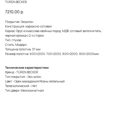
TÜREN BECKER
7210,00
р.
Покрытие: Экошпон
Конструкция: каркасно-сотовая
Каркас: брус из массива хвойных пород, МДФ, сотовый заполнитель,
черная кромка с 2-х сторон
Тип: глухое
Стиль: Модерн
Толщина полотна: 37 мм
Размер полотна: 600×2000, 700×2000, 800×2000, 900×2000мм
Технические характеристики
Бренд - TÜREN BECKER
Тип покрытия - Эко-шпон
Цвет - Орех макадамия/Ясень пепельный
Телескопический - Нет
Тип двери: Межкомнатная