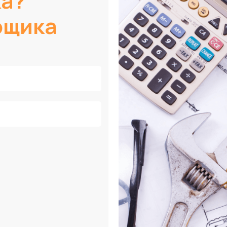
ка?
рщика