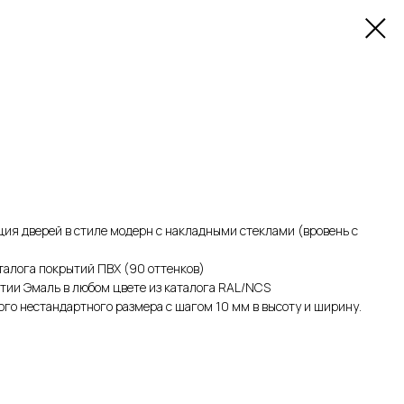
ия дверей в стиле модерн с накладными стеклами (вровень с
аталога покрытий ПВХ (90 оттенков)
тии Эмаль в любом цвете из каталога RAL/NCS
го нестандартного размера с шагом 10 мм в высоту и ширину.