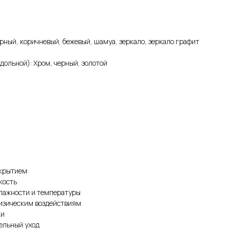
ерный, коричневый, бежевый, шамуа, зеркало, зеркало графит
ольной): Хром, черный, золотой
крытием:
кость
влажности и температуры
физическим воздействиям
ки
тельный уход