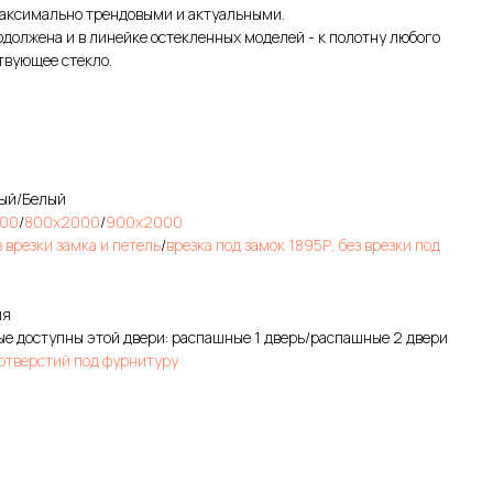
аксимально трендовыми и актуальными.
олжена и в линейке остекленных моделей - к полотну любого
твующее стекло.
рый/Белый
00
/
800х2000
/
900х2000
з врезки замка и петель
/
врезка под замок 1895Р, без врезки под
ия
е доступны этой двери: распашные 1 дверь/распашные 2 двери
 отверстий под фурнитуру