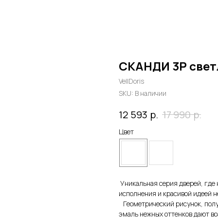
СКАНДИ 3P свет
VellDoris
SKU:
В наличии
р.
р.
12 593
17 990
Цвет
Уникальная серия дверей, где 
исполнения и красивой идеей 
Геометрический рисунок, полу
эмаль нежных оттенков дают во