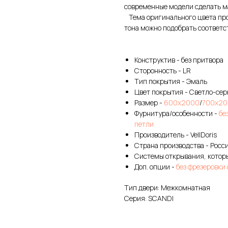
современные модели сделать м
Тема оригинального цвета прод
тона можно подобрать соответс
Конструктив - без притвора
Сторонность - LR
Тип покрытия - Эмаль
Цвет покрытия - Светло-се
Размер -
600х2000
/
700х20
Фурнитура/особенности -
бе
петли
Производитель - VellDoris
Страна производства - Росс
Системы открывания, которы
Доп. опции -
без фрезеровки
Тип двери: Межкомнатная
Серия: SCANDI