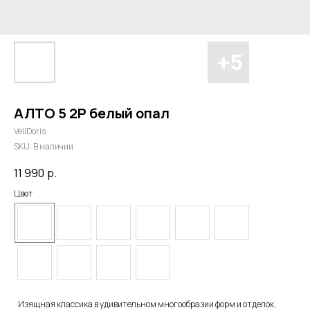
АЛТО 5 2P белый опал
VellDoris
SKU:
В наличии
11 990
р.
Цвет
Изящная классика в удивительном многообразии форм и отделок,