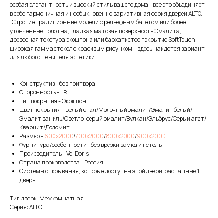
особая элегантность и высокий стиль вашего дома - все это объединяет
в себе гармоничная и необыкновенно вариативная серия дверей ALTO.
Строгие традиционные модели с рельефным багетом или более
утонченные полотна, гладкая матовая поверхность Эмалита,
древесная текстура экошпона или бархатистое покрытие SoftTouch,
широкая гамма стекол с красивым рисунком – здесь найдется вариант
для любого ценителя эстетики.
Конструктив - без притвора
Сторонность - LR
Тип покрытия - Экошпон
Цвет покрытия - Белый опал/Молочный эмалит/Эмалит белый/
Эмалит ваниль/Светло-серый эмалит/Вулкан/Эльбрус/Серый агат/
Кварцит/Доломит
Размер -
600х2000
/
700х2000
/
800х2000
/
900х2000
Фурнитура/особенности - без врезки замка и петель
Производитель - VellDoris
Страна производства - Россия
Системы открывания, которые доступны этой двери: распашные 1
дверь
Тип двери: Межкомнатная
Серия: ALTO