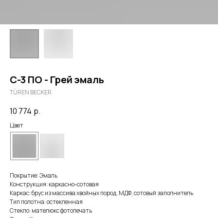
С-3 ПО - Грей эмаль
TÜREN BECKER
10 774
р.
Цвет
Покрытие: Эмаль
Конструкция: каркасно-сотовая
Каркас: брус из массива хвойных пород, МДФ, сотовый заполнитель
Тип полотна: остекленная
Стекло: мателюкс фотопечать