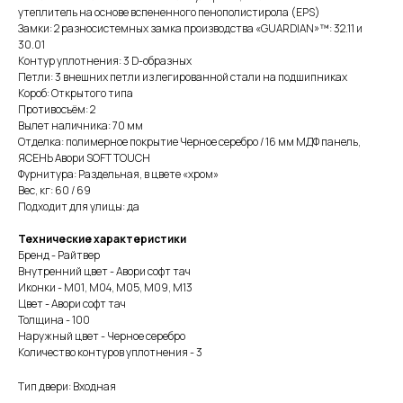
утеплитель на основе вспененного пенополистирола (EPS)
Замки: 2 разносистемных замка производства «GUARDIAN»™: 32.11 и
30.01
Контур уплотнения: 3 D-образных
Петли: 3 внешних петли из легированной стали на подшипниках
Короб: Открытого типа
Противосъём: 2
Вылет наличника: 70 мм
Отделка: полимерное покрытие Черное серебро / 16 мм МДФ панель,
ЯСЕНЬ Авори SOFT TOUCH
Фурнитура: Раздельная, в цвете «хром»
Вес, кг: 60 / 69
Подходит для улицы: да
Технические характеристики
Бренд - Райтвер
Внутренний цвет - Авори софт тач
Иконки - М01, М04, М05, М09, М13
Цвет - Авори софт тач
Толщина - 100
Наружный цвет - Черное серебро
Количество контуров уплотнения - 3
Тип двери: Входная