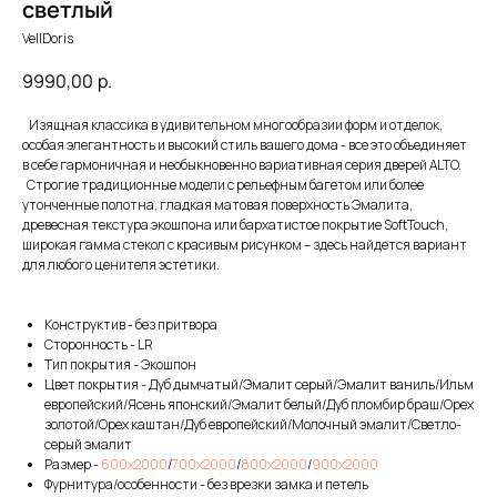
светлый
VellDoris
9990,00
р.
Изящная классика в удивительном многообразии форм и отделок,
особая элегантность и высокий стиль вашего дома - все это объединяет
в себе гармоничная и необыкновенно вариативная серия дверей ALTO.
Строгие традиционные модели с рельефным багетом или более
утонченные полотна, гладкая матовая поверхность Эмалита,
древесная текстура экошпона или бархатистое покрытие SoftTouch,
широкая гамма стекол с красивым рисунком – здесь найдется вариант
для любого ценителя эстетики.
Конструктив - без притвора
Сторонность - LR
Тип покрытия - Экошпон
Цвет покрытия - Дуб дымчатый/Эмалит серый/Эмалит ваниль/Ильм
европейский/Ясень японский/Эмалит белый/Дуб пломбир браш/Орех
золотой/Орех каштан/Дуб европейский/Молочный эмалит/Светло-
серый эмалит
Размер -
600х2000
/
700х2000
/
800х2000
/
900х2000
Фурнитура/особенности - без врезки замка и петель