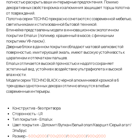
полностью раскрыть ваши интерьерные предпочтения. Помимо
декоративных свойств кромка из алюминия защищает торцы полотна
от повреждений.
Полотна серии TECHNO прекрасно сочетаются с современной мебелью,
светильниками и стилизованной бытовой техникой.
В линейке представлены модели в инновационном экологичном
покрытии Emalux (полимер, крашенный в массе, с финишным
покрытием УФ-лаком).
Дверные блоки в данном покрытии обладают матовой шелковистой
поверхностью, имитирующей эмаль, имеют высокую устойчивость к
царапинам и отпечаткам пальцев.
Emalux отличается высокой прочностью и надолго сохраняет
эстетичный вид, устойчив к воздействию ультрафиолета и высокой
влажности.
Модели серии TECHNO BLACK с чёрной алюминиевой кромкой в 6
трендовых однотонных декорах отлично впишутся в любые
современные интерьеры.
Конструктив - без притвора
Сторонность - LR
Тип покрытия - Emalux
Цвет покрытия - Доломит/Вулкан/Белый опал/Кварцит/Серый агат/
Эльбрус
Размер -
600х2000
/
700х2000
/
800х2000
/
900х2000