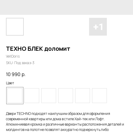
ТЕХНО БЛЕК доломит
VellDoris
SKU:
Под заказ-3
10 990
р.
Цвет
Двери TECHNO подходят наилучшим образом для оформления
современной квартиры или дома в стиле Хай-тек или Лофт.
Алюминиевая кромка и различные варианты расположения деталей и
молдингов на полотне позволят аккуратно подчеркнуть либо