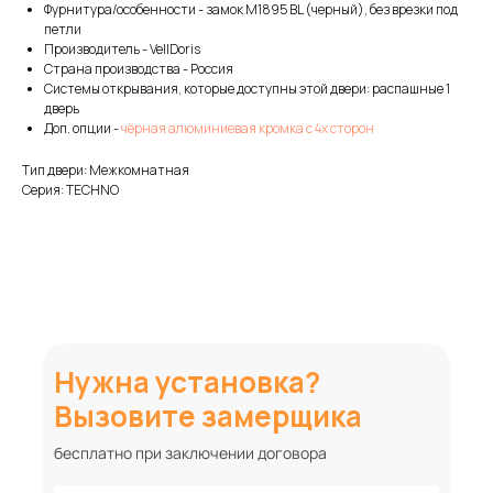
Фурнитура/особенности - замок M1895 BL (черный), без врезки под
петли
Производитель - VellDoris
Страна производства - Россия
Системы открывания, которые доступны этой двери: распашные 1
дверь
Доп. опции -
чёрная алюминиевая кромка с 4х сторон
Тип двери: Межкомнатная
Серия: TECHNO
Нужна установка?
Вызовите замерщика
бесплатно при заключении договора