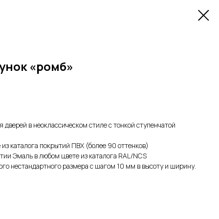
сунок «ромб»
 дверей в неоклассическом стиле с тонкой ступенчатой
 из каталога покрытий ПВХ (более 90 оттенков)
тии Эмаль в любом цвете из каталога RAL/NCS
го нестандартного размера с шагом 10 мм в высоту и ширину.