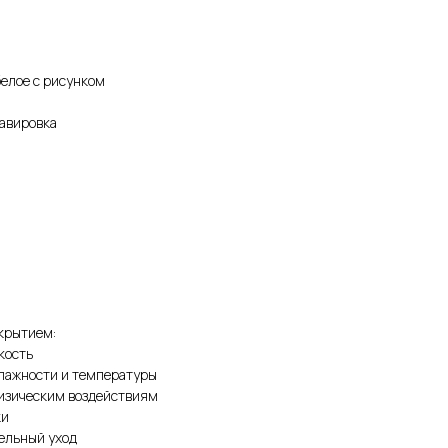
белое с рисунком
равировка
крытием:
кость
влажности и температуры
физическим воздействиям
ки
тельный уход