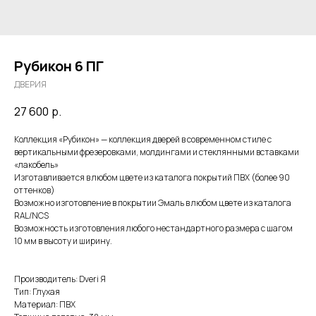
Рубикон 6 ПГ
ДВЕРИЯ
27 600
р.
Коллекция «Рубикон» — коллекция дверей в современном стиле с
вертикальными фрезеровками, молдингами и стеклянными вставками
«лакобель»
Изготавливается в любом цвете из каталога покрытий ПВХ (более 90
оттенков)
Возможно изготовление в покрытии Эмаль в любом цвете из каталога
RAL/NCS
Возможность изготовления любого нестандартного размера с шагом
10 мм в высоту и ширину.
Производитель: Dveri Я
Тип: Глухая
Материал: ПВХ