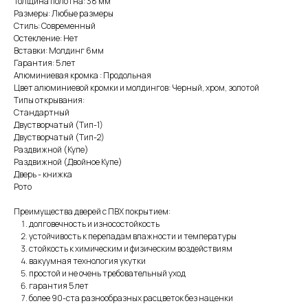
Толщина полотна: 38 мм
Размеры: Любые размеры
Стиль: Современный
Остекление: Нет
Вставки: Молдинг 6мм
Гарантия: 5 лет
Алюминиевая кромка : Продольная
Цвет алюминиевой кромки и молдингов: Черный, хром, золотой
Типы открывания:
Стандартный
Двустворчатый (Тип-1)
Двустворчатый (Тип-2)
Раздвижной (Купе)
Раздвижной (Двойное Купе)
Дверь - книжка
Рото
Преимущества дверей с ПВХ покрытием:
долговечность и износостойкость
устойчивость к перепадам влажности и температуры
стойкость к химическим и физическим воздействиям
вакуумная технология укутки
простой и не очень требовательный уход
гарантия 5 лет
более 90-ста разнообразных расцветок без наценки