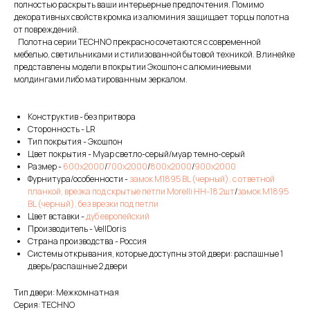
полностью раскрыть ваши интерьерные предпочтения. Помимо
декоративных свойств кромка из алюминия защищает торцы полотна
от повреждений.
Полотна серии TECHNO прекрасно сочетаются с современной
мебелью, светильниками и стилизованной бытовой техникой. В линейке
представлены модели в покрытии Экошпон с алюминиевыми
молдингами либо матированным зеркалом.
Конструктив - без притвора
Сторонность - LR
Тип покрытия - Экошпон
Цвет покрытия - Муар светло-серый/муар темно-серый
Размер -
600х2000
/
700х2000
/
800х2000
/
900х2000
Фурнитура/особенности -
замок M1895 BL (черный), с ответной
планкой, врезка под скрытые петли Morelli HH-18 2шт
/
замок M1895
BL (черный), без врезки под петли
Цвет вставки -
дуб европейский
Производитель - VellDoris
Страна производства - Россия
Системы открывания, которые доступны этой двери: распашные 1
дверь/распашные 2 двери
Тип двери: Межкомнатная
Серия: TECHNO