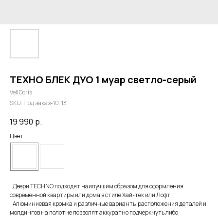
ТЕХНО БЛЕК ДУО 1 муар светло-серый
VellDoris
SKU:
Под заказ-10-13
19 990
р.
Цвет
Двери TECHNO подходят наилучшим образом для оформления
современной квартиры или дома в стиле Хай-тек или Лофт.
Алюминиевая кромка и различные варианты расположения деталей и
молдингов на полотне позволят аккуратно подчеркнуть либо