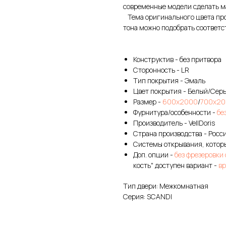
современные модели сделать м
Тема оригинального цвета прод
тона можно подобрать соответс
Конструктив - без притвора
Сторонность - LR
Тип покрытия - Эмаль
Цвет покрытия - Белый/Сер
Размер -
600х2000
/
700х20
Фурнитура/особенности -
бе
Производитель - VellDoris
Страна производства - Росс
Системы открывания, которы
Доп. опции -
без фрезеровки
кость" доступен вариант -
вр
Тип двери: Межкомнатная
Серия: SCANDI