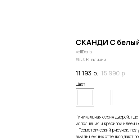
СКАНДИ С белы
VellDoris
SKU:
В наличии
р.
р.
11 193
15 990
Цвет
Уникальная серия дверей, где
исполнения и красивой идеей 
Геометрический рисунок, полу
эмаль нежных оттенков дают во