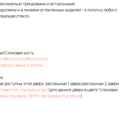
аксимально трендовыми и актуальными.
олжена и в линейке остекленных моделей - к полотну любого
твующее стекло.
ый/Слоновая кость
00
/
800х2000
/
900х2000
з врезки замка и петель
ия
е доступны этой двери: распашные 1 дверь/распашные 2 двери
 отверстий под фурнитуру
(для данной двери в цвете "слоновая
езка под замок 1895Р, без врезки под петли
)