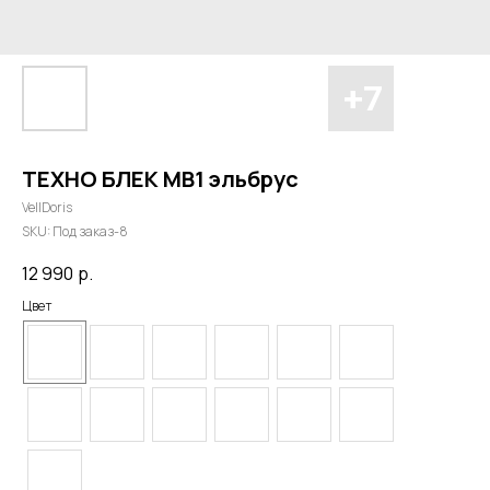
ТЕХНО БЛЕК МВ1 эльбрус
VellDoris
SKU:
Под заказ-8
12 990
р.
Цвет