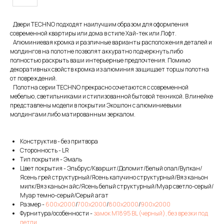
Двери TECHNO подходят наилучшим образом для оформления
современной квартиры или дома в стиле Хай-тек или Лофт.
Алюминиевая кромка и различные варианты расположения деталей и
молдингов на полотне позволят аккуратно подчеркнуть либо
полностью раскрыть ваши интерьерные предпочтения. Помимо
декоративных свойств кромка из алюминия защищает торцы полотна
от повреждений.
Полотна серии TECHNO прекрасно сочетаются с современной
мебелью, светильниками и стилизованной бытовой техникой. В линейке
представлены модели в покрытии Экошпон с алюминиевыми
молдингами либо матированным зеркалом.
Конструктив - без притвора
Сторонность - LR
Тип покрытия - Эмаль
Цвет покрытия - Эльбрус/Кварцит/Доломит/Белый опал/Вулкан/
Ясень грей структурный/Ясень капучино структурный/Вяз каньон
милк/Вяз каньон айс/Ясень белый структурный/Муар светло-серый/
Муар темно-серый/Серый агат
Размер -
600х2000
/
700х2000
/
800х2000
/
900х2000
Фурнитура/особенности -
замок M1895 BL (черный), без врезки под
петли