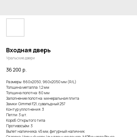
Входная дверь
Уральские двери
36 200
р.
Размеры: 860х2050, 960х2050 мм (R/L)
Толщина металла: 1,2 мм
Толщина полотна: 80 мм
Заполнение полотна: минеральная плита
Замки: Gimmel F21, сувальдный 257
Контур уплотнения: 3
Петли: 3 шт.
Короб: Открытого типа
Противосъём: 3
Вылет наличника: 45 мм, фигурный наличник
Отделка: Черный шелк / внутренняя панель МДФ в цвете Венге