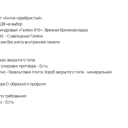
ет «Антик серебристый»
МДФ на выбор
индровый «Галеон 816», Врезная броненакладка
й) - Сувальдный Галеон
 мм без учета внутренней панели
ках закрытого типа
улировки притвора - Есть
тно - базальтовая плита. Короб закрытого типа - минеральная
ура D-образного профиля
 по требованию
у - Есть