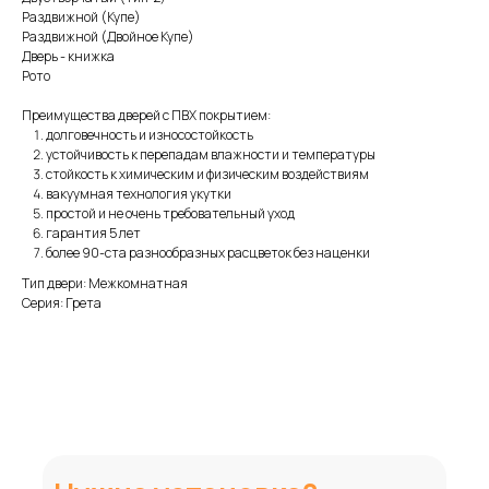
Раздвижной (Купе)
Раздвижной (Двойное Купе)
Дверь - книжка
Рото
Преимущества дверей с ПВХ покрытием:
долговечность и износостойкость
устойчивость к перепадам влажности и температуры
стойкость к химическим и физическим воздействиям
вакуумная технология укутки
простой и не очень требовательный уход
гарантия 5 лет
более 90-ста разнообразных расцветок без наценки
Тип двери: Межкомнатная
Серия: Грета