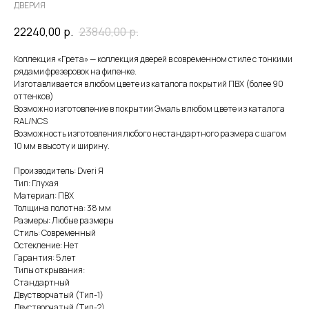
ДВЕРИЯ
22240,00
р.
23840,00
р.
Коллекция «Грета» — коллекция дверей в современном стиле с тонкими
рядами фрезеровок на филенке.
Изготавливается в любом цвете из каталога покрытий ПВХ (более 90
оттенков)
Возможно изготовление в покрытии Эмаль в любом цвете из каталога
RAL/NCS
Возможность изготовления любого нестандартного размера с шагом
10 мм в высоту и ширину.
Производитель: Dveri Я
Тип: Глухая
Материал: ПВХ
Толщина полотна: 38 мм
Размеры: Любые размеры
Стиль: Современный
Остекление: Нет
Гарантия: 5 лет
Типы открывания:
Стандартный
Двустворчатый (Тип-1)
Двустворчатый (Тип-2)