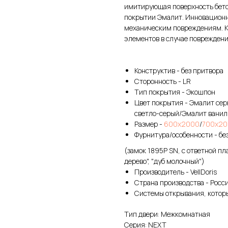
имитирующая поверхность бето
покрытии Эмалит. Инновационн
механическим повреждениям. К
элементов в случае повреждени
Конструктив - без притвора
Сторонность - LR
Тип покрытия - Экошпон
Цвет покрытия - Эмалит се
светло-серый/Эмалит ванил
Размер -
600х2000
/
700х20
Фурнитура/особенности - без
(замок 1895Р SN, с ответной п
дерево", "дуб молочный")
Производитель - VellDoris
Страна производства - Росс
Системы открывания, которы
Тип двери: Межкомнатная
Серия: NEXT