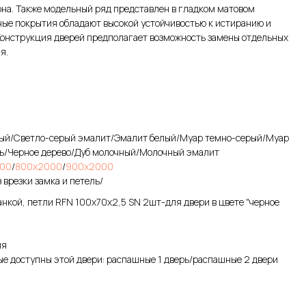
на. Также модельный ряд представлен в гладком матовом
ые покрытия обладают высокой устойчивостью к истиранию и
онструкция дверей предполагает возможность замены отдельных
я.
рый/Светло-серый эмалит/Эмалит белый/Муар темно-серый/Муар
ь/Черное дерево/Дуб молочный/Молочный эмалит
00
/
800х2000
/
900х2000
 врезки замка и петель/
ланкой, петли RFN 100х70х2,5 SN 2шт-для двери в цвете "черное
ия
е доступны этой двери: распашные 1 дверь/распашные 2 двери