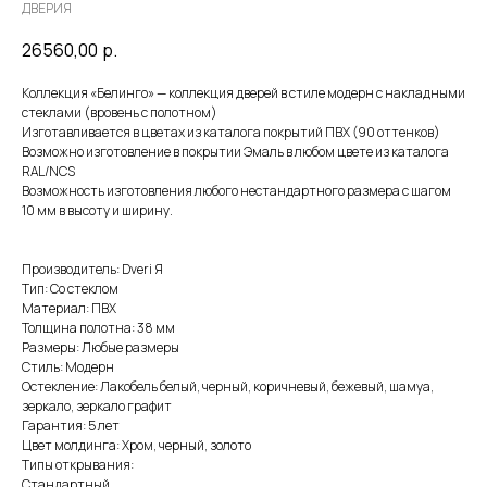
ДВЕРИЯ
26560,00
р.
Коллекция «Белинго» — коллекция дверей в стиле модерн с накладными
стеклами (вровень с полотном)
Изготавливается в цветах из каталога покрытий ПВХ (90 оттенков)
Возможно изготовление в покрытии Эмаль в любом цвете из каталога
RAL/NCS
Возможность изготовления любого нестандартного размера с шагом
10 мм в высоту и ширину.
Производитель: Dveri Я
Тип: Со стеклом
Материал: ПВХ
Толщина полотна: 38 мм
Размеры: Любые размеры
Стиль: Модерн
Остекление: Лакобель белый, черный, коричневый, бежевый, шамуа,
зеркало, зеркало графит
Гарантия: 5 лет
Цвет молдинга: Хром, черный, золото
Типы открывания:
Стандартный