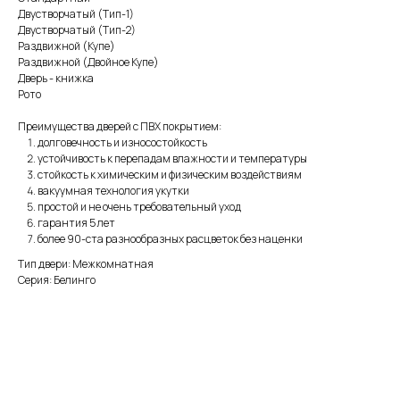
Двустворчатый (Тип-1)
Двустворчатый (Тип-2)
Раздвижной (Купе)
Раздвижной (Двойное Купе)
Дверь - книжка
Рото
Преимущества дверей с ПВХ покрытием:
долговечность и износостойкость
устойчивость к перепадам влажности и температуры
стойкость к химическим и физическим воздействиям
вакуумная технология укутки
простой и не очень требовательный уход
гарантия 5 лет
более 90-ста разнообразных расцветок без наценки
Тип двери: Межкомнатная
Серия: Белинго