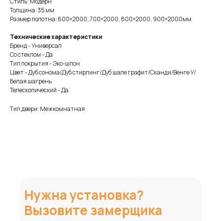
Стиль: Модерн
Толщина: 35 мм
Размер полотна: 600×2000, 700×2000, 800×2000, 900×2000мм
Технические характеристики
Бренд - Универсал
Со стеклом - Да
Тип покрытия - Эко-шпон
Цвет - Дуб сонома/Дуб стирлинг/Дуб шале графит/Сканди/Венге У/
Белая шагрень
Телескопический - Да
Тип двери: Межкомнатная
Нужна установка?
Вызовите замерщика