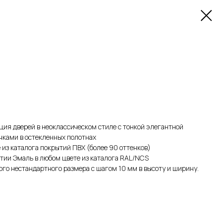
ия дверей в неоклассическом стиле с тонкой элегантной
чками в остекленных полотнах
 из каталога покрытий ПВХ (более 90 оттенков)
тии Эмаль в любом цвете из каталога RAL/NCS
го нестандартного размера с шагом 10 мм в высоту и ширину.