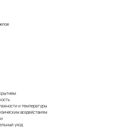
белое
крытием:
кость
влажности и температуры
физическим воздействиям
ки
тельный уход