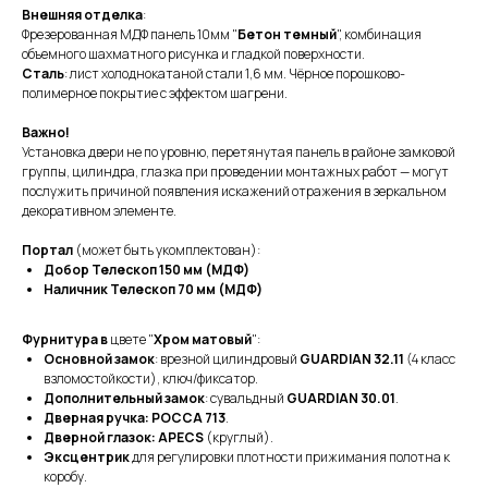
Внешняя отделка
:
Фрезерованная МДФ панель 10мм "
Бетон темный
", комбинация
объемного шахматного рисунка и гладкой поверхности.
Сталь
: лист холоднокатаной стали 1,6 мм. Чёрное порошково-
полимерное покрытие с эффектом шагрени.
Важно!
Установка двери не по уровню, перетянутая панель в районе замковой
группы, цилиндра, глазка при проведении монтажных работ — могут
послужить причиной появления искажений отражения в зеркальном
декоративном элементе.
Портал
(может быть укомплектован):
Добор Телескоп 150 мм (МДФ)
Наличник Телескоп 70 мм (МДФ)
Фурнитура в
цвете "
Хром матовый
":
Основной замок
: врезной цилиндровый
GUARDIAN 32.11
(4 класс
взломостойкости), ключ/фиксатор.
Дополнительный замок
: сувальдный
GUARDIAN 30.01
.
Дверная ручка: РОССА 713
.
Дверной глазок:
APECS
(круглый).
Эксцентрик
для регулировки плотности прижимания полотна к
коробу.