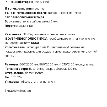
Ночной сторож
(задвижка).
11 точек запирания
полотна.
3 внешних усиленных петли
на опорных подшипниках.
3 противоспильных штыря
.
Бронепластина:
в районе замка 3 мм.
Порог:
окрашенный.
Утепление:
NANO-утепление: минеральная плита
ISOVER+ПЕНОПОЛИСТИРОЛ
. Короб закрытого типа, утепеление:
минеральная вата
URSA
.
Уплотнитель:
3 контура типа D из вспененной резины, не
подвергается деформации, создает герметизацию вентиляционной
системы.
Размеры:
860*2050 мм, 980*2080 мм. (1030*2100 мм, под заказ).
Толщина двери:
База: 91 мм; дверь в сборе: до 100 мм.
Открывание
: Левое/Правое.
Вес
: 105-115 кг.
Упаковка
: гофрокартон, полиэтилен.
Тип двери: Входная