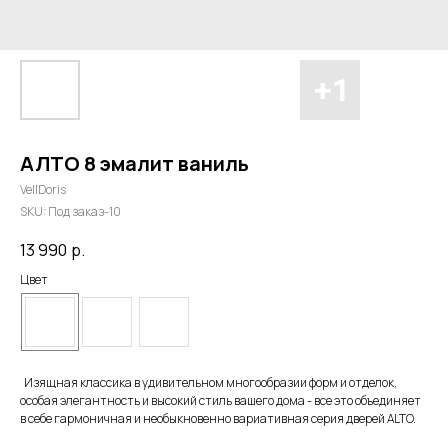
АЛТО 8 эмалит ваниль
VellDoris
SKU:
Под заказ-10
13 990
р.
Цвет
Изящная классика в удивительном многообразии форм и отделок,
особая элегантность и высокий стиль вашего дома - все это объединяет
в себе гармоничная и необыкновенно вариативная серия дверей ALTO.