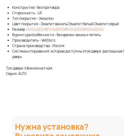
Конструктив - без притвора
Сторонность - LR
Тип покрытия - Экошпон
Цвет покрытия - Эмалит ваниль/Эмалит белый/Эмалит серый
Размер -
600х2000
/
700х2000
/
800х2000
/
900х2000
Фурнитура/особенности - без врезки замка и петель
Производитель - VellDoris
Страна производства - Россия
Системы открывания, которые доступны этой двери: распашные 1
дверь
Тип двери: Межкомнатная
Серия: ALTO
Нужна установка?