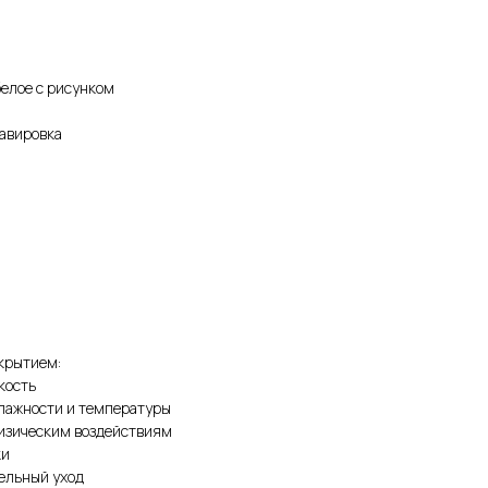
белое с рисунком
равировка
крытием:
кость
влажности и температуры
физическим воздействиям
ки
тельный уход