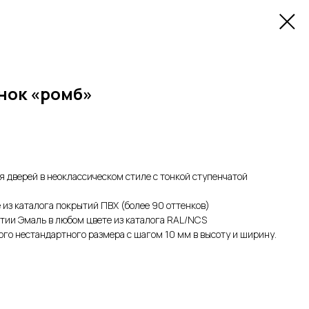
унок «ромб»
 дверей в неоклассическом стиле с тонкой ступенчатой
 из каталога покрытий ПВХ (более 90 оттенков)
тии Эмаль в любом цвете из каталога RAL/NCS
го нестандартного размера с шагом 10 мм в высоту и ширину.