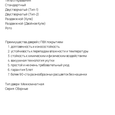
Типы открывания:
Стандартный
Двустворчатый (Тип-1)
Двустворчатый (Тип-2)
Раздвижной (Купе)
Раздвижной (Двойное Купе)
Рото
Преимущества дверей с ПВХ покрытием:
долговечность и износостойкость
устойчивость к перепадам влажности и температуры
стойкость к химическим и физическим воздействиям
вакуумная технология укутки
простой и не очень требовательный уход
гарантия 5 лет
более 90-ста разнообразных расцветок без наценки
Тип двери: Межкомнатная
Серия: Сборные