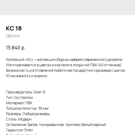
КС 18
ДВЕРИЯ
15 840
р.
Коллекция «КС» — коллекция сборных дверей современного дизайна
Изготавливается в цветах из каталога покрытий ПВХ (40 оттенков)
Возможность изготовления любого нестандартного размера с шагом
10 мм в высоту и ширину.
Производитель: Dveri Я
Тип: Со стеклом
Материал: ПВХ
Толщина полотна: 38 мм
Размеры: Любые размеры
Стиль: Модерн
Остекление: Белое, тонированное, триплекс белый/черный
Гарантия: 5 лет