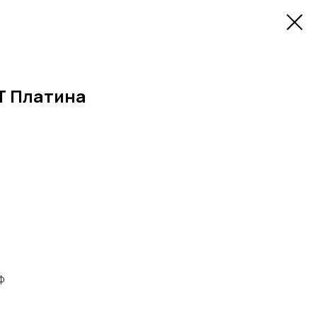
Т Платина
ф