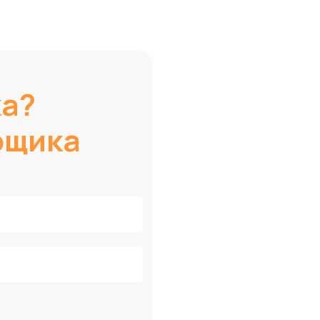
ка?
рщика