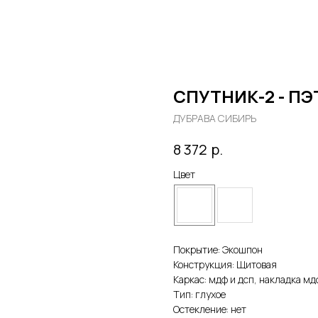
СПУТНИК-2 - ПЭ
ДУБРАВА СИБИРЬ
р.
8 372
Цвет
Покрытие: Экошпон
Конструкция: Щитовая
Каркас: мдф и дсп, накладка мд
Тип: глухое
Остекление: нет