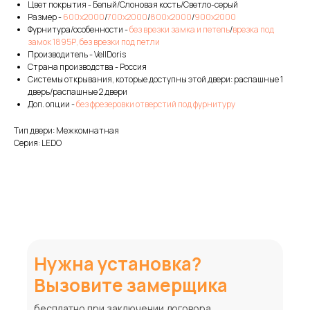
Цвет покрытия - Белый/Слоновая кость/Светло-серый
Размер -
600х2000
/
700х2000
/
800х2000
/
900х2000
Фурнитура/особенности -
без врезки замка и петель
/
врезка под
замок 1895Р, без врезки под петли
Производитель - VellDoris
Страна производства - Россия
Системы открывания, которые доступны этой двери: распашные 1
дверь/распашные 2 двери
Доп. опции -
без фрезеровки отверстий под фурнитуру
Тип двери: Межкомнатная
Серия: LEDO
Нужна установка?
Вызовите замерщика
бесплатно при заключении договора