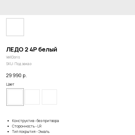
ЛЕДО 2 4Р белый
VellDoris
SKU:
Под заказ
29 990
р.
Цвет
Конструктив - без притвора
Сторонность - LR
Тип покрытия - Эмаль