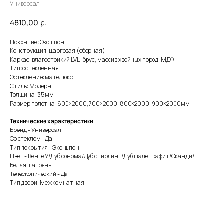
Универсал
4810,00
р.
Покрытие: Экошпон
Конструкция: царговая (сборная)
Каркас: влагостойкий LVL- брус, массив хвойных пород, МДФ
Тип: остекленная
Остекление: мателюкс
Стиль: Модерн
Толщина: 35 мм
Размер полотна: 600×2000, 700×2000, 800×2000, 900×2000мм
Технические характеристики
Бренд - Универсал
Со стеклом - Да
Тип покрытия - Эко-шпон
Цвет - Венге У/Дуб сонома/Дуб стирлинг/Дуб шале графит/Сканди/
Белая шагрень
Телескопический - Да
Тип двери: Межкомнатная