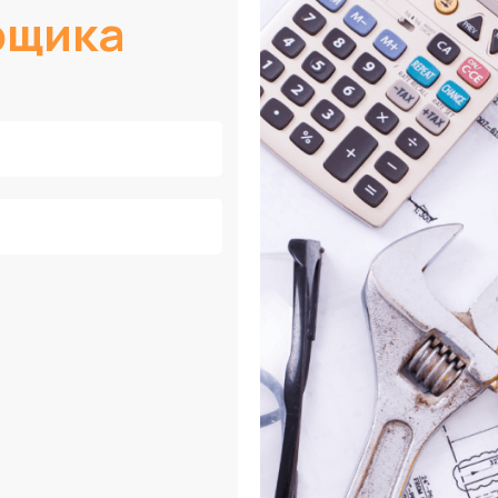
рщика