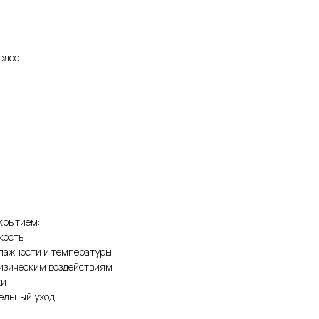
елое
крытием:
кость
влажности и температуры
физическим воздействиям
ки
тельный уход