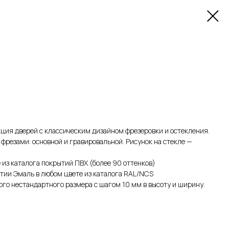
ция дверей с классическим дизайном фрезеровки и остекления.
фрезами: основной и гравировальной. Рисунок на стекле —
 из каталога покрытий ПВХ (более 90 оттенков)
тии Эмаль в любом цвете из каталога RAL/NCS
го нестандартного размера с шагом 10 мм в высоту и ширину.