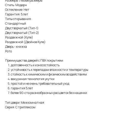
Размеры: Любые размеры
Стиль: Модерн
Остекление: Нет
Гарантия: 5 лет
Типы открывания:
Стандартный
Двустворчатый (Тип-1)
Двустворчатый (Тип-2)
Раздвижной (Купе)
Раздвижной (Двойное Купе)
Дверь - книжка
Рото
Преимущества дверей с ПВХ покрытием:
долговечность и износостойкость
устойчивость к перепадам влажности и температуры
стойкость к химическим и физическим воздействиям
вакуумная технология укутки
простой и не очень требовательный уход
гарантия 5 лет
более 90-ста разнообразных расцветок без наценки
Тип двери: Межкомнатная
Серия: С триплексом