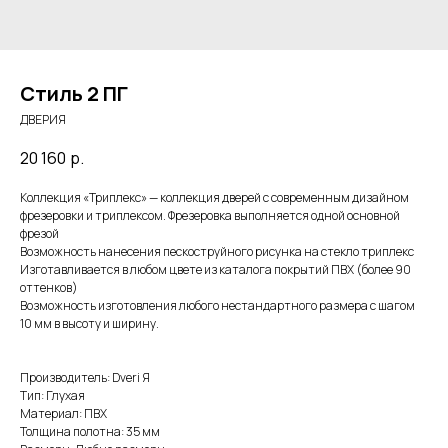
Стиль 2 ПГ
ДВЕРИЯ
20 160
р.
Коллекция «Триплекс» — коллекция дверей с современным дизайном
фрезеровки и триплексом. Фрезеровка выполняется одной основной
фрезой
Возможность нанесения пескоструйного рисунка на стекло триплекс
Изготавливается в любом цвете из каталога покрытий ПВХ (более 90
оттенков)
Возможность изготовления любого нестандартного размера с шагом
10 мм в высоту и ширину.
Производитель: Dveri Я
Тип: Глухая
Материал: ПВХ
Толщина полотна: 35 мм