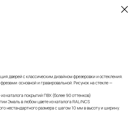
ция дверей с классическим дизайном фрезеровки и остекления.
фрезами: основной и гравировальной. Рисунок на стекле —
 из каталога покрытий ПВХ (более 90 оттенков)
тии Эмаль в любом цвете из каталога RAL/NCS
го нестандартного размера с шагом 10 мм в высоту и ширину.