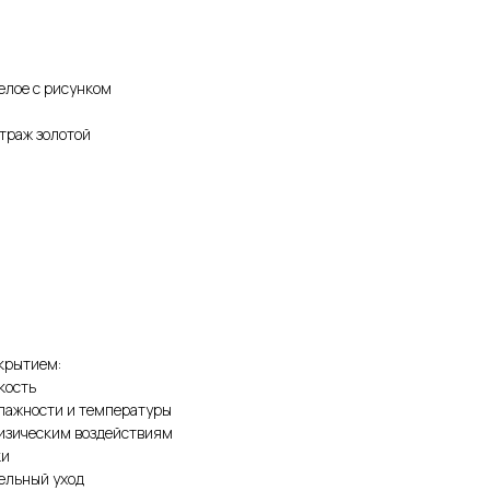
елое с рисунком
итраж золотой
крытием:
кость
влажности и температуры
физическим воздействиям
ки
тельный уход