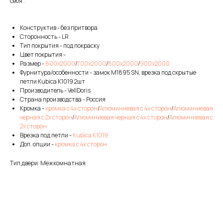
себя".
Конструктив - без притвора
Сторонность - LR
Тип покрытия - под покраску
Цвет покрытия -
Размер -
600х2000
/
700х2000
/
800х2000
/
900х2000
Фурнитура/особенности - замок M1895 SN, врезка под скрытые
петли Kubica K1019 2шт
Производитель - VellDoris
Страна производства - Россия
Кромка -
кромка с 4х сторон
/
Алюминиевая с 4х сторон
/
Алюминиевая
черная с 2х сторон
/
Алюминиевая черная с 4х сторон
/
Алюминиевая с
2х сторон
Врезка под петли -
Kubica K1019
Доп. опции -
кромка с 4х сторон
Тип двери: Межкомнатная