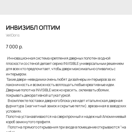
ИНВИЗИБЛ ОПТИМ
VellDoris
7 000
р.
Инновационная система крепления дверных полотен в одной
плоскости со стеной делает серию INVISIBLE универсальным решением
для всех кто предпочитает, чтобы двери максимально сливались с
интерьером.
Такие двери-невидимки очень любят дизайнеры интерьеров за их
лаконичность и возможность воплощать любые креативные идеи.
Дверные полотна INVISIBLE можно красить , оклеивать обоями,
покрывать декоративной штукатуркой.
В комплекте поставки дверного блока уже идет итальянская дверная
фурнитура (магнитный замок и скрытые петли), врезанная в заводских
условиях.
Полотна устанавливаются на сверхпрочный и надежный Алюминиевый
короб замкнутого профиля.
Полотна прямого открывания при входе в помещение открываются "на