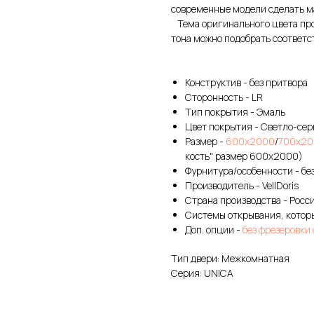
современные модели сделать м
Тема оригинального цвета прод
тона можно подобрать соответс
Конструктив - без притвора
Сторонность - LR
Тип покрытия - Эмаль
Цвет покрытия - Светло-се
Размер -
600х2000
/
700х20
кость" размер 600х2000)
Фурнитура/особенности - без
Производитель - VellDoris
Страна производства - Росс
Системы открывания, которы
Доп. опции -
без фрезеровки
Тип двери: Межкомнатная
Серия: UNICA