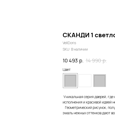
СКАНДИ 1 светл
VellDoris
SKU:
В наличии
р.
р.
10 493
14 990
Цвет
Уникальная серия дверей, где 
исполнения и красивой идеей 
Геометрический рисунок, полу
эмаль нежных оттенков дают во