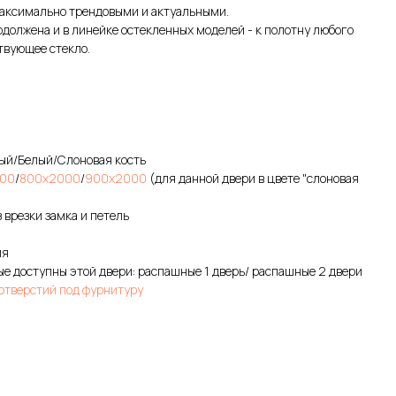
аксимально трендовыми и актуальными.
олжена и в линейке остекленных моделей - к полотну любого
твующее стекло.
рый/Белый/Слоновая кость
00
/
800х2000
/
900х2000
(для данной двери в цвете "слоновая
 врезки замка и петель
ия
е доступны этой двери: распашные 1 дверь/ распашные 2 двери
 отверстий под фурнитуру