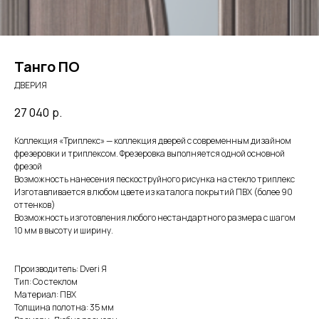
Танго ПО
ДВЕРИЯ
27 040
р.
Коллекция «Триплекс» — коллекция дверей с современным дизайном
фрезеровки и триплексом. Фрезеровка выполняется одной основной
фрезой
Возможность нанесения пескоструйного рисунка на стекло триплекс
Изготавливается в любом цвете из каталога покрытий ПВХ (более 90
оттенков)
Возможность изготовления любого нестандартного размера с шагом
10 мм в высоту и ширину.
Производитель: Dveri Я
Тип: Со стеклом
Материал: ПВХ
Толщина полотна: 35 мм