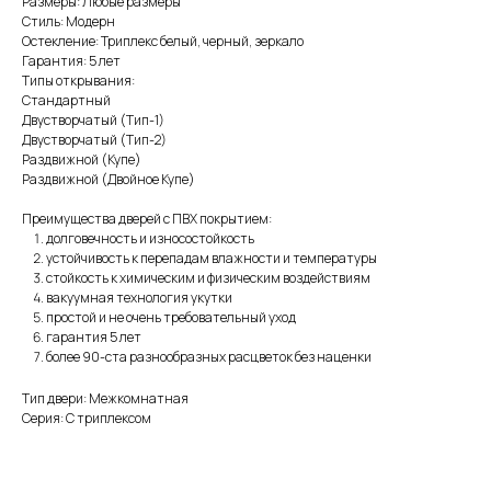
Размеры: Любые размеры
Стиль: Модерн
Остекление: Триплекс белый, черный, зеркало
Гарантия: 5 лет
Типы открывания:
Стандартный
Двустворчатый (Тип-1)
Двустворчатый (Тип-2)
Раздвижной (Купе)
Раздвижной (Двойное Купе)
Преимущества дверей с ПВХ покрытием:
долговечность и износостойкость
устойчивость к перепадам влажности и температуры
стойкость к химическим и физическим воздействиям
вакуумная технология укутки
простой и не очень требовательный уход
гарантия 5 лет
более 90-ста разнообразных расцветок без наценки
Тип двери: Межкомнатная
Серия: С триплексом