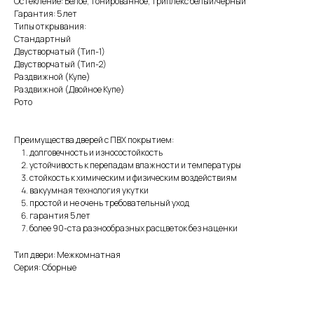
Остекление: Белое, тонированное, триплекс белый/черный
Гарантия: 5 лет
Типы открывания:
Стандартный
Двустворчатый (Тип-1)
Двустворчатый (Тип-2)
Раздвижной (Купе)
Раздвижной (Двойное Купе)
Рото
Преимущества дверей с ПВХ покрытием:
долговечность и износостойкость
устойчивость к перепадам влажности и температуры
стойкость к химическим и физическим воздействиям
вакуумная технология укутки
простой и не очень требовательный уход
гарантия 5 лет
более 90-ста разнообразных расцветок без наценки
Тип двери: Межкомнатная
Серия: Сборные