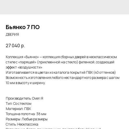
Бьянко 7 ПО
ДВЕРИЯ
27 040
р.
Коллекция «Бьянко» — коллекция сборных дверей в неоклассическом
стиле с «парящей» (приклеенной на стекло) филенкой, создающей
эффект «воздушности»
Изготавливается в цветах из каталога покрытий ПВХ (40 оттенков)
Возможность изготовления любого нестандартного размера с шагом
10 мм в высоту и ширину.
Производитель: Dveri Я
Тип: Со стеклом
Материал: ПВХ
Толщина полотна: 38 мм
Размеры: Любые размеры
Стиль: Неоклассика